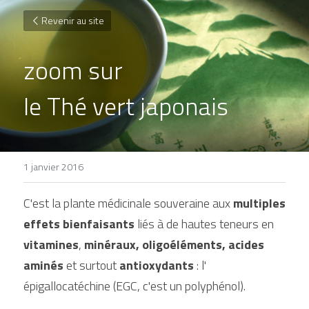
Revenir au site
zoom sur
le Thé vert japonais
1 janvier 2016
C'est la plante médicinale souveraine aux 
multiples 
effets bienfaisants
 liés à de hautes teneurs en 
vitamines
, 
minéraux, oligoéléments, acides 
aminés
 et surtout 
antioxydants
 : l' 
épigallocatéchine (EGC, c'est un polyphénol).