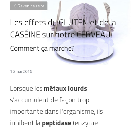
Revenir au site
Les effets du GLUTEN et de la 
CASÉINE sur notre CERVEAU.
Comment ça marche?
16 mai 2016
Lorsque les 
métaux lourds
s'accumulent de façon trop 
importante dans l'organisme, ils 
inhibent la 
peptidase
 (enzyme 